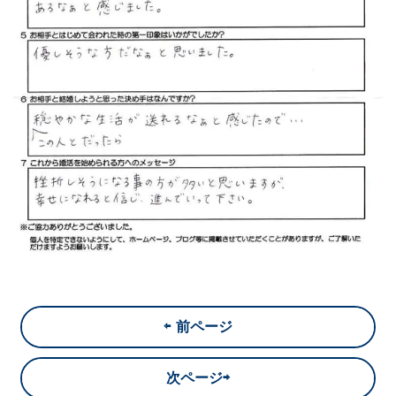
⇦ 前ページ
次ページ⇨