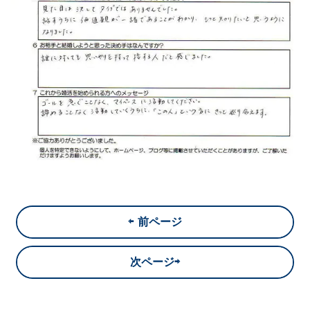
⇦ 前ページ
次ページ⇨